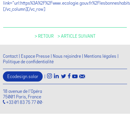
link=”url:https%3A%2F%2Fwww.ecologie.gouv.fr%2Flesbonneshabitu
[/vc_column][/vc_row]
> RETOUR
> ARTICLE SUIVANT
Contact
Espace Presse
Nous rejoindre
Mentions légales
Politique de confidentialité
Ecodesign.solar
|
18 avenue de l'Opéra
75001 Paris, France
+33 01 83 75 77 00·