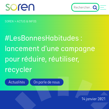
SOREN > ACTUS & INFOS
#LesBonnesHabitudes :
lancement d’une campagne
pour réduire, réutiliser,
recycler
Actualités
On parle de nous
14 janvier 2021