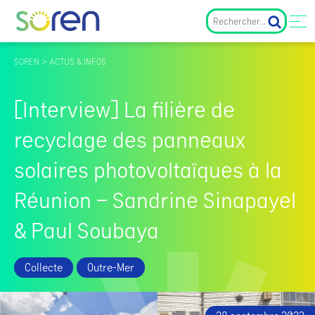
SOREN > ACTUS & INFOS
[Interview] La filière de
recyclage des panneaux
solaires photovoltaïques à la
Réunion – Sandrine Sinapayel
& Paul Soubaya
Collecte
Outre-Mer