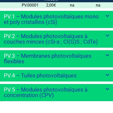
PV.00001
2,00€
na
na
PV.1
– Modules photovoltaïques mono
et poly cristallins (cSi)
PV.2
– Modules photovoltaïques à
couches minces (cSi-a ; CI(
G
)S ; CdTe)
PV.3
– Membranes photovoltaïques
flexibles
PV.4
– Tuiles photovoltaïques
PV.5
– Modules photovoltaïques à
concentration (CPV)