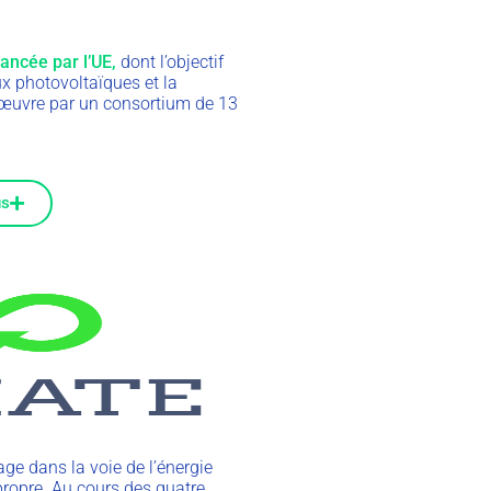
ncée par l’UE,
dont l’objectif
ux photovoltaïques et la
n œuvre par un consortium de 13
us
age dans la voie de l’énergie
 propre. Au cours des quatre