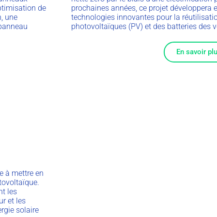
ptimisation de
prochaines années, ce projet développera 
, une
technologies innovantes pour la réutilisat
 panneau
photovoltaïques (PV) et des batteries des v
En savoir pl
se à mettre en
tovoltaïque.
nt les
ur et les
rgie solaire