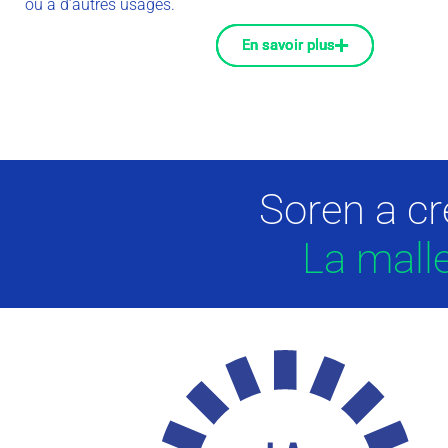
ou à d’autres usages.
En savoir plus
En savoir plus
En savoir plus
Soren a cr
La malle