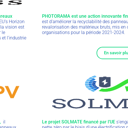
ureaux
PHOTORAMA est une action innovante fina
EU’s Horizon
est d’améliorer la recyclabilité des pannea
a vision est
revalorisation des matérieux bruts, mis e
 le
organisations pour la période 2021-2024.
et l’industrie
En savoir pl
,
il
Le projet SOLMATE financé par l’UE
s’eng
panneaux
nette zéro par le biais d’une électrification