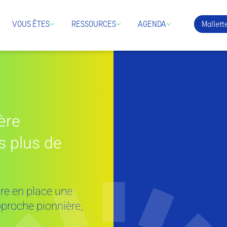
Mallette
VOUS ÊTES
RESSOURCES
AGENDA
ère
s plus de
re en place une
pproche pionnière,