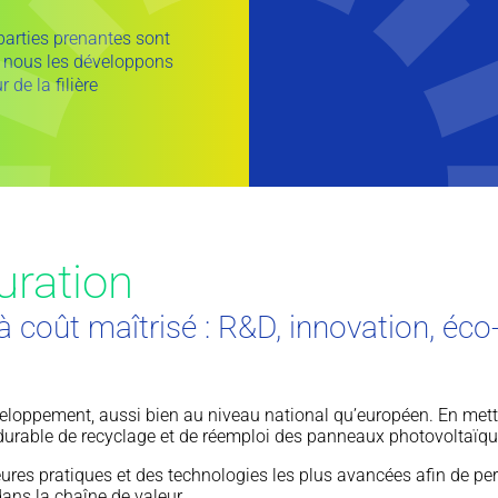
parties prenantes sont
: nous les développons
 de la filière
uration
t à coût maîtrisé : R&D, innovation, éc
eloppement, aussi bien au niveau national qu’européen. En met
e durable de recyclage et de réemploi des panneaux photovoltaïq
res pratiques et des technologies les plus avancées afin de perm
ans la chaîne de valeur.