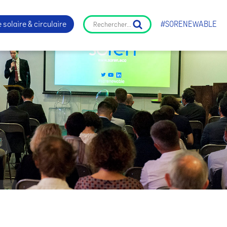
 solaire & circulaire
#SORENEWABLE