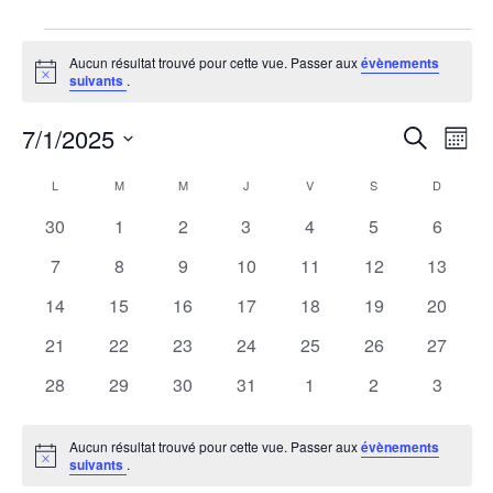
Aucun résultat trouvé pour cette vue. Passer aux
évènements
Notice
suivants
.
7/1/2025
Rech
Na
Recherche
Mois
Sélectionnez
de
Calendrier
une
L
M
M
J
V
S
et
D
vu
date.
0
0
0
0
0
0
0
30
1
2
3
4
5
6
de
navi
Év
évènements
évènements
évènements
évènements
évènements
évènements
évènem
0
0
0
0
0
0
0
7
8
9
10
11
12
13
évènements
évènements
évènements
évènements
évènements
évènements
évènem
Évènements
de
0
0
0
0
0
0
0
14
15
16
17
18
19
20
évènements
évènements
évènements
évènements
évènements
évènements
évènem
0
0
0
0
0
0
0
21
22
23
24
25
26
27
vues
évènements
évènements
évènements
évènements
évènements
évènements
évènem
0
0
0
0
0
0
0
28
29
30
31
1
2
3
Évèn
évènements
évènements
évènements
évènements
évènements
évènements
évènem
Aucun résultat trouvé pour cette vue. Passer aux
évènements
Notice
suivants
.