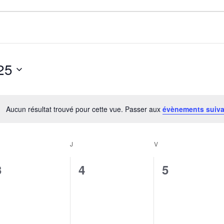
25
Aucun résultat trouvé pour cette vue. Passer aux
évènements suiv
Notice
J
V
0
0
0
3
4
5
évènement,
évènement,
évènement