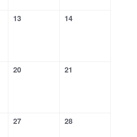
0
0
13
14
,
évènement,
évènement,
0
0
20
21
,
évènement,
évènement,
0
0
27
28
,
évènement,
évènement,