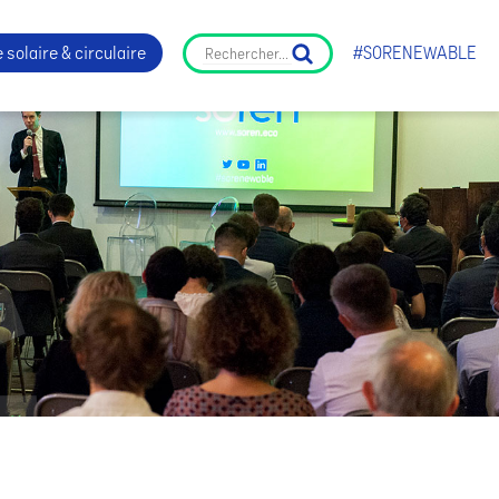
 solaire & circulaire
#SORENEWABLE