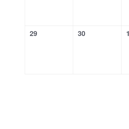
0
0
29
30
évènement,
évènement,