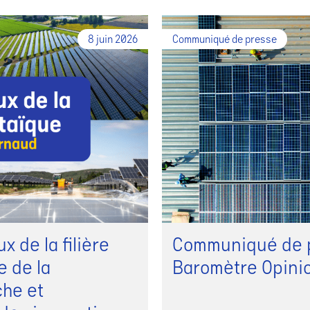
8 juin 2026
Communiqué de presse
 de la filière
Communiqué de p
e de la
Baromètre Opini
che et