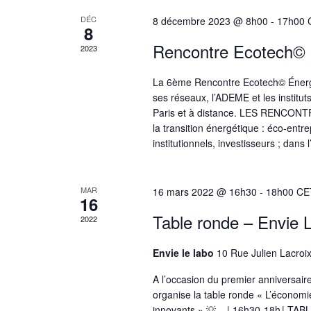
de
DÉC
8 décembre 2023 @ 8h00
-
17h00
Évènements
8
Rencontre Ecotech© 
2023
La 6ème Rencontre Ecotech© Énergi
ses réseaux, l’ADEME et les institut
Paris et à distance. LES RENCON
la transition énergétique : éco-entr
institutionnels, investisseurs ; dans l
MAR
16 mars 2022 @ 16h30
-
18h00
CE
16
Table ronde – Envie 
2022
Envie le labo
10 Rue Julien Lacroix
A l’occasion du premier anniversaire
organise la table ronde « L’économie 
innovants » 💡. | 16h30-18h | 