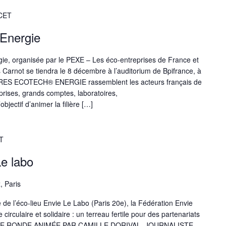
CET
Energie
e, organisée par le PEXE – Les éco-entreprises de France et
s Carnot se tiendra le 8 décembre à l’auditorium de Bpifrance, à
TRES ECOTECH® ENERGIE rassemblent les acteurs français de
eprises, grands comptes, laboratoires,
’objectif d’animer la filière […]
T
Le labo
, Paris
 de l’éco-lieu Envie Le Labo (Paris 20e), la Fédération Envie
circulaire et solidaire : un terreau fertile pour des partenariats
TABLE RONDE ANIMÉE PAR CAMILLE DORIVAL, JOURNALISTE