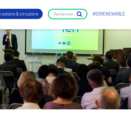
 solaire & circulaire
#SORENEWABLE