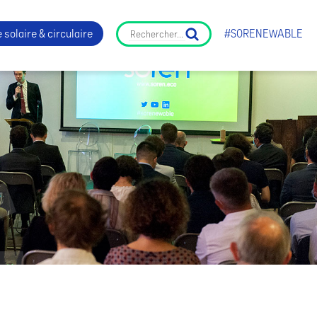
 solaire & circulaire
#SORENEWABLE