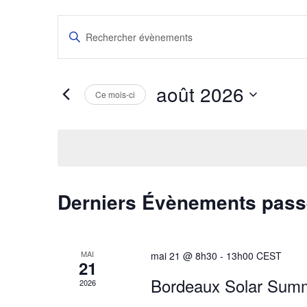
Recherche
Saisir
mot-
et
clé.
Rechercher
Évènements
août 2026
navigation
Ce mois-ci
par
mot-
Sélectionnez
clé.
de
une
date.
vues
Évènements
Calendrier
Derniers Évènements pas
de
MAI
mai 21 @ 8h30
-
13h00
CEST
Évènements
21
Bordeaux Solar Summ
2026