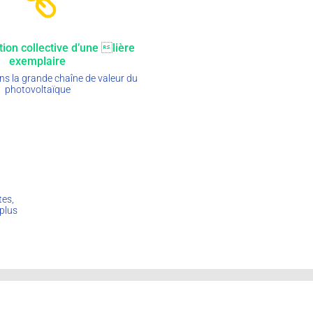
tion collective d’une lière
exemplaire
ns la grande chaîne de valeur du
photovoltaïque
e
tes,
 plus
18 avenue de l'Opéra
75001 Paris, France