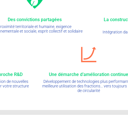
Des convictions partagées
La construc
roximité territoriale et humaine, exigence
nementale et sociale, esprit collectif et solidaire
Intégration da
pproche R&D
Une démarche d’amélioration continu
tion de nouvelles
Développement de technologies plus performan
r votre structure
meilleure utilisation des fractions… vers toujours
de circularité
 légales
Politique de confidentialité