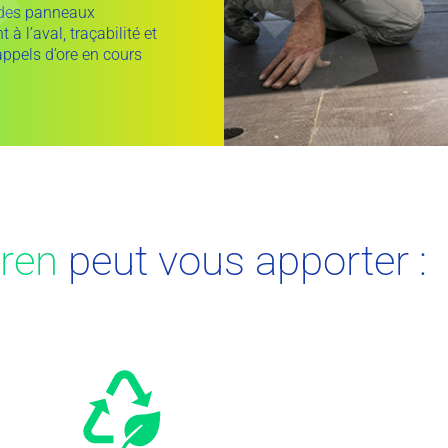
 des panneaux
à l’aval, traçabilité et
ppels d’ore en cours
ren
peut vous apporter :