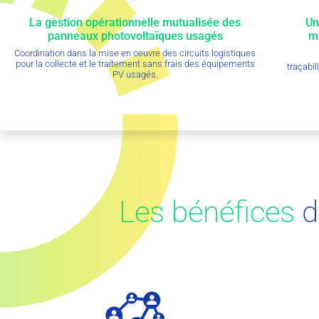
La gestion opérationnelle mutualisée des
Un
panneaux photovoltaïques usagés
ma
Coordination dans la mise en oeuvre des circuits logistiques
pour la collecte et le traitement sans frais des équipements
traçabi
PV usagés.
Les bénéfices
d