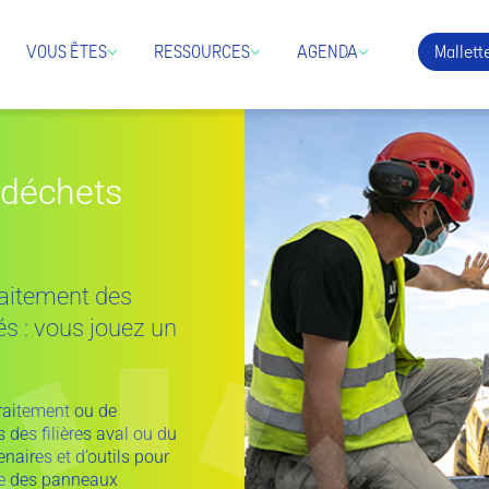
Mallette
VOUS ÊTES
RESSOURCES
AGENDA
 déchets
traitement des
s : vous jouez un
traitement ou de
 des filières aval ou du
enaires et d’outils pour
age des panneaux