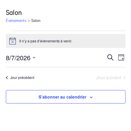
Salon
Évènements
Salon
Il n’y a pas d’évènements à venir.
Notice
8/7/2026
Rech
Na
Recherche
Jour
Sélectionnez
de
une
et
vu
date.
Jour suivant
Jour précédent
navi
Év
S’abonner au calendrier
de
vues