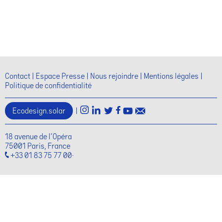
Évèn
Contact
Espace Presse
Nous rejoindre
Mentions légales
Politique de confidentialité
Ecodesign.solar
|
18 avenue de l'Opéra
75001 Paris, France
+33 01 83 75 77 00·