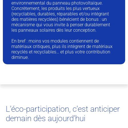
environnemental du panneau photovoltaïque.
Concrètement, les produits les plus vertueux
(recyclables, durables, réparables et/ou intégrant
des matières recyclées) bénécient de bonus : un
mécanisme qui vous invite à penser durablement
les panneaux solaires dès leur conception.
En bref : moins vos modules contiennent de
matériaux critiques, plus ils intègrent de matériaux
recyclés et recyclables… et plus votre contribution
diminue.
L’éco-participation, c’est anticiper
demain dès aujourd’hui