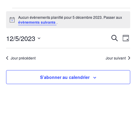
Aucun évènements planifié pour 5 décembre 2023. Passer aux
Notice
évènements suivants
.
12/5/2023
Rech
Na
Recherche
Jour
Sélectionnez
de
une
et
vu
date.
Jour précédent
Jour suivant
navi
Év
S’abonner au calendrier
de
vues
Évèn