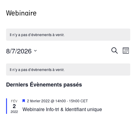
Webinaire
Il n’y a pas d’évènements à venir.
8/7/2026
Rech
Na
Recherche
Mois
Sélectionnez
de
Calendrier
une
et
vu
date.
Il n’y a pas d’évènements à venir.
de
navi
Év
Derniers Évènements passés
Évènements
de
Mis
2 février 2022 @ 14h00
-
15h00
CET
FÉV
2
en
Webinaire Info-tri & Identifiant unique
vues
avant
2022
Évèn