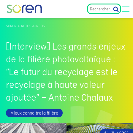
SOREN > ACTUS & INFOS
[Interview] Les grands enjeux
de la filière photovoltaïque :
“Le futur du recyclage est le
recyclage à haute valeur
ajoutée” – Antoine Chalaux
Mieux connaitre la filière