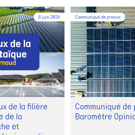
8 juin 2026
Communiqué de presse
 de la filière
Communiqué de p
e de la
Baromètre Opini
che et