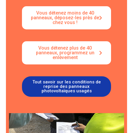
Vous détenez moins de 40
panneaux
, déposez-les près de
chez vous !
Vous détenez plus de 40
panneaux
, programmez un
enlèvement
Tout savoir sur les conditions de
reprise des panneaux
photovoltaïques usagés