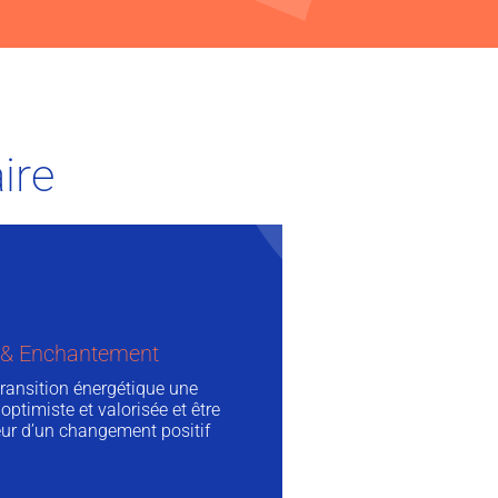
ire
é & Enchantement
transition énergétique une
ptimiste et valorisée et être
r d’un changement positif