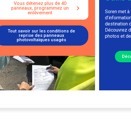
Vous détenez plus de 40
panneaux
, programmez un
Soren met à 
enlèvement
d’information
destination d
Découvrez de
Tout savoir sur les conditions de
reprise des panneaux
photos et d
photovoltaïques usagés
Déc