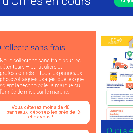
d’Offres en cours
Cliqu
Collecte sans frais
Nous collectons sans frais pour les
détenteurs – particuliers et
professionnels – tous les panneaux
photovoltaïques usagés, quelles que
soient la technologie, la marque ou
l’année de mise sur le marché.
Vous détenez moins de 40
panneaux
, déposez-les près de
chez vous !
Outils 