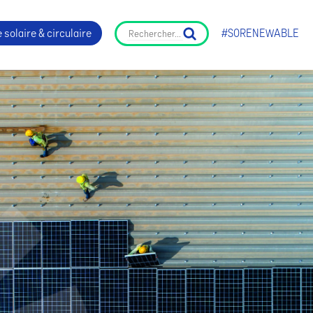
 solaire & circulaire
#SORENEWABLE