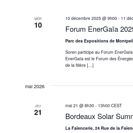
10 décembre 2025 @ 9h00
-
11 dé
MER
10
Forum EnerGaïa 202
Parc des Expositions de Montpel
Soren participe au Forum EnerGaïa 
EnerGaïa est le Forum des Énergies
de la filière […]
mai 2026
mai 21 @ 8h30
-
13h00
CEST
JEU
21
Bordeaux Solar Summ
La Faïencerie, 24 Rue de la Faïe