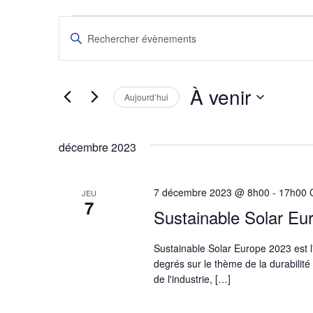
Recherche
Saisir
mot-
et
clé.
Rechercher
Évènements
À venir
navigation
Aujourd’hui
par
mot-
Sélectionnez
clé.
de
une
date.
décembre 2023
vues
7 décembre 2023 @ 8h00
-
17h00
JEU
Évènements
7
Sustainable Solar Eu
Sustainable Solar Europe 2023 est 
degrés sur le thème de la durabilité
de l'industrie, […]