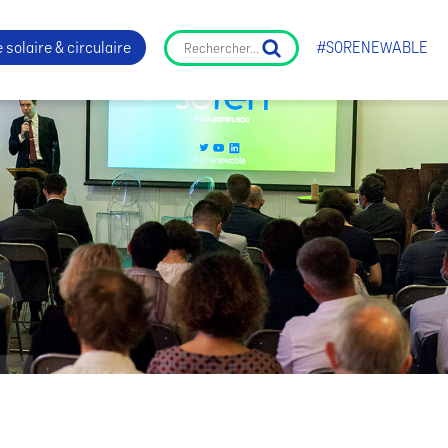
 solaire & circulaire
#SORENEWABLE