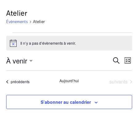
Atelier
Évènements
Atelier
Il n’y a pas d’évènements à venir.
Notice
À venir
Rech
Na
Recherche
Liste
Sélectionnez
de
une
et
vu
date.
Évènements
Aujourd’hui
suivants
Évènements
précédents
navi
Év
S’abonner au calendrier
de
vues