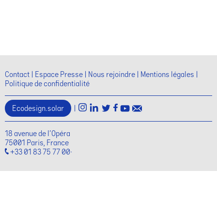
Évèn
Contact
Espace Presse
Nous rejoindre
Mentions légales
Politique de confidentialité
Ecodesign.solar
|
18 avenue de l'Opéra
75001 Paris, France
+33 01 83 75 77 00·